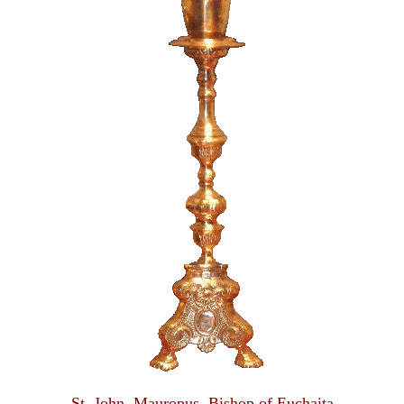
St. John, Mauropus, Bishop of Euchaita