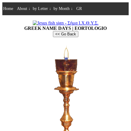
Home
About
↓
by Letter
↓
by Month
↓
GR
GREEK NAME DAYS | EORTOLOGIO
<< Go Back