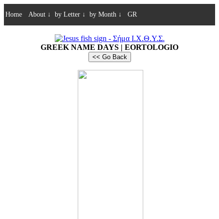
Home
About
↓
by Letter
↓
by Month
↓
GR
GREEK NAME DAYS | EORTOLOGIO
<< Go Back