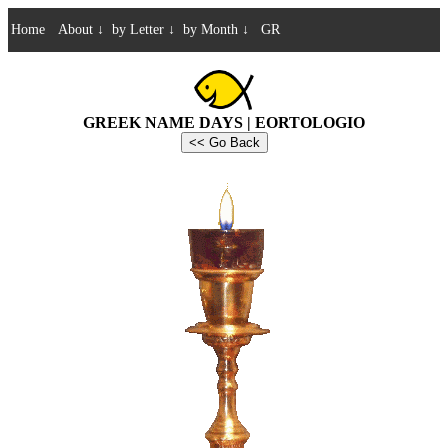
Home
About
↓
by Letter
↓
by Month
↓
GR
GREEK NAME DAYS | EORTOLOGIO
<< Go Back