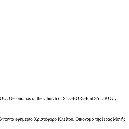
r KLITOU, Oeconomos of the Church of ST.GEORGE at SYLIKOU,
κλιπόντα εφημέριο Χριστόφορο Κλείτου, Οικονόμο της Ιεράς Μονής