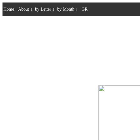
Home
About
↓
by Letter
↓
by Month
↓
GR